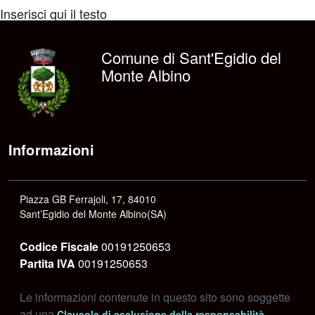
Inserisci qui il testo
Comune di Sant'Egidio del
Monte Albino
Informazioni
Piazza GB Ferrajoli, 17, 84010
Sant’Egidio del Monte Albino(SA)
Codice Fiscale
00191250653
Partita IVA
00191250653
Le informazioni contenute in questo sito sono soggette
ad una
.
Clausola di esclusione della responsabilità