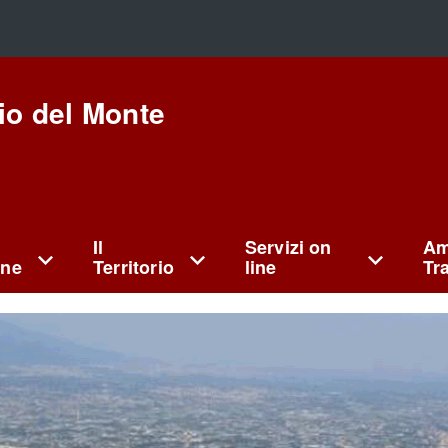
io del Monte
Il
Servizi on
Am
ne
Territorio
line
Tr