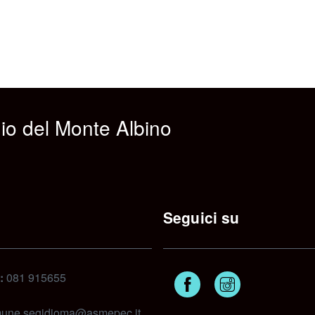
io del Monte Albino
Seguici su
:
081 915655
Facebook
Instagram
une.segidioma@asmepec.it