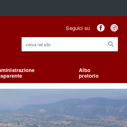
Faceboo
Ins
Seguici su
cerca nel sito
ministrazione
Albo
asparente
pretorio