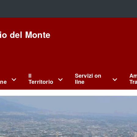
io del Monte
Il
Servizi on
Am
ne
Territorio
line
Tr