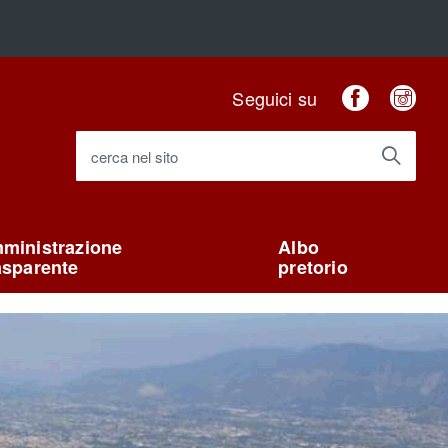
Faceboo
Ins
Seguici su
cerca nel sito
ministrazione
Albo
asparente
pretorio