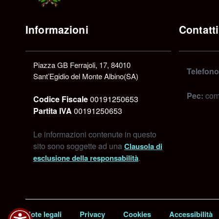
Informazioni
Contatti
Piazza GB Ferrajoli, 17, 84010
Telefono
Sant’Egidio del Monte Albino(SA)
Pec:
com
Codice Fiscale
00191250653
Partita IVA
00191250653
Le informazioni contenute in questo
sito sono soggette ad una
Clausola di
.
esclusione della responsabilità
Note legali
Privacy
Cookies
Accessibilità