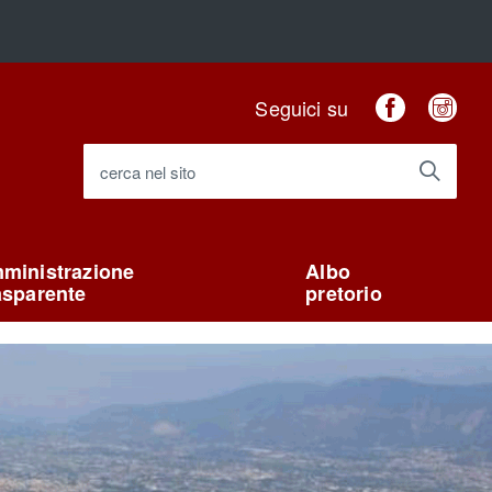
Faceboo
Ins
Seguici su
cerca nel sito
ministrazione
Albo
asparente
pretorio