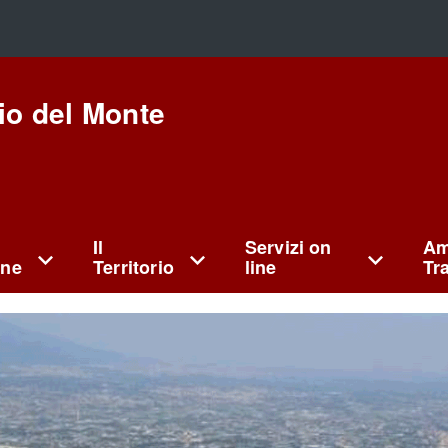
io del Monte
Il
Servizi on
Am
ne
Territorio
line
Tr