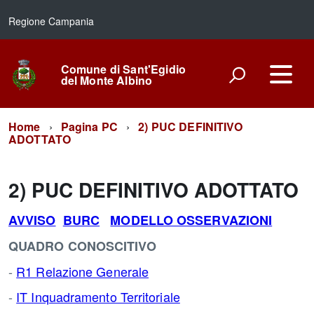
Regione Campania
Comune di Sant'Egidio
del Monte Albino
Home
Pagina PC
2) PUC DEFINITIVO
ADOTTATO
2) PUC DEFINITIVO ADOTTATO
AVVISO
BURC
MODELLO OSSERVAZIONI
QUADRO CONOSCITIVO
-
R1 Relazione Generale
-
IT Inquadramento Territoriale